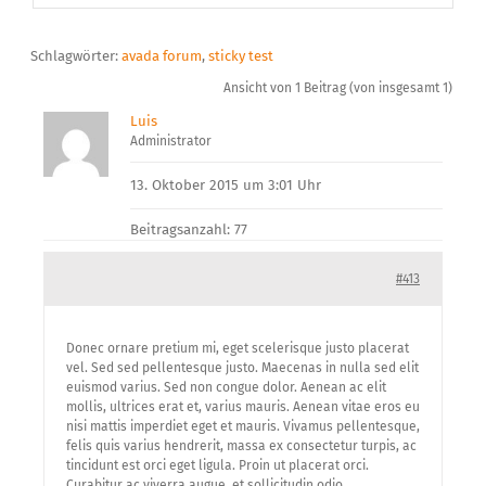
Über uns
Schlagwörter:
avada forum
,
sticky test
Ansicht von 1 Beitrag (von insgesamt 1)
Luis
Administrator
13. Oktober 2015 um 3:01 Uhr
Beitragsanzahl: 77
#413
Donec ornare pretium mi, eget scelerisque justo placerat
vel. Sed sed pellentesque justo. Maecenas in nulla sed elit
euismod varius. Sed non congue dolor. Aenean ac elit
mollis, ultrices erat et, varius mauris. Aenean vitae eros eu
nisi mattis imperdiet eget et mauris. Vivamus pellentesque,
felis quis varius hendrerit, massa ex consectetur turpis, ac
tincidunt est orci eget ligula. Proin ut placerat orci.
Curabitur ac viverra augue, et sollicitudin odio.