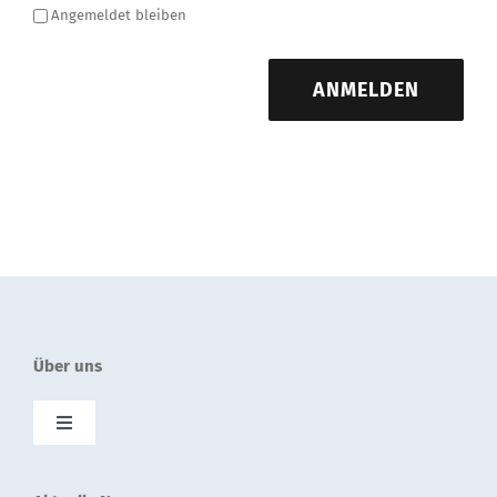
Angemeldet bleiben
ANMELDEN
Über uns
Toggle
Navigation
SolnetPlus