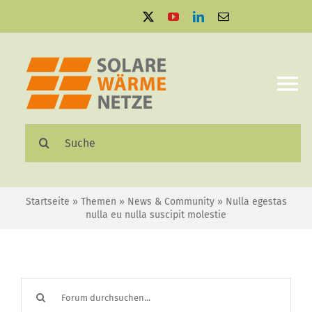
Zum
Inhalt
springen
To
Na
Suche
Solare Wärmenetze
nach:
Projektbeispiele
Startseite
»
Themen
»
News & Community
»
Nulla egestas
nulla eu nulla suscipit molestie
Aktuelles
Mediathek