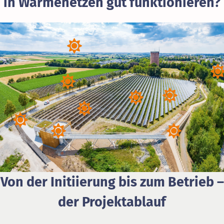
in Wärmenetzen gut funktionieren?
Über uns
Von der Initiierung bis zum Betrieb –
der Projektablauf