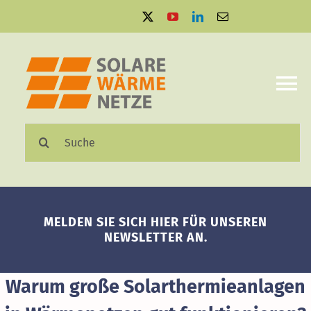
Zum
Inhalt
springen
To
Na
Suche
Solare Wärmenetze
nach:
Projektbeispiele
MELDEN SIE SICH HIER FÜR UNSEREN
Aktuelles
NEWSLETTER AN.
Mediathek
Warum große Solarthermieanlagen