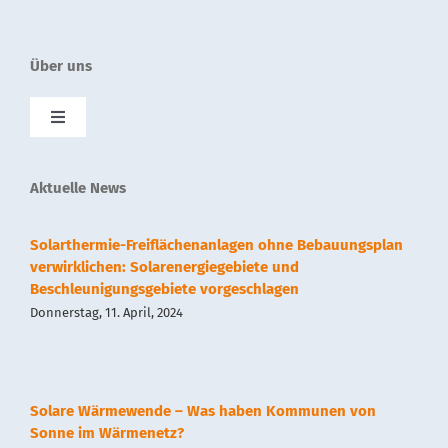
Über uns
Toggle
Navigation
SolnetPlus
Aktuelle News
Presse
Solarthermie-Freiflächenanlagen ohne Bebauungsplan
verwirklichen: Solarenergiegebiete und
Beschleunigungsgebiete vorgeschlagen
Kontakt
Donnerstag, 11. April, 2024
Impressum
Solare Wärmewende – Was haben Kommunen von
Datenschutz
Sonne im Wärmenetz?