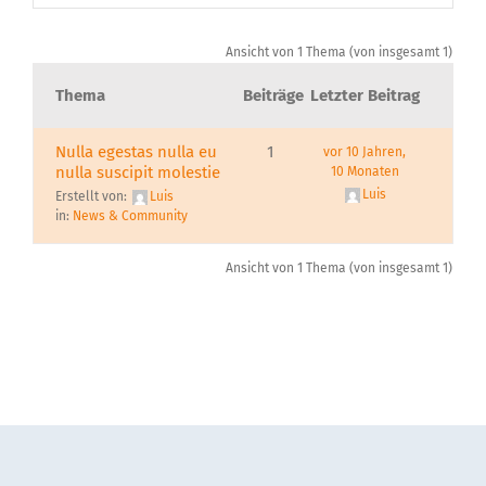
Über uns
Ansicht von 1 Thema (von insgesamt 1)
Thema
Beiträge
Letzter Beitrag
Nulla egestas nulla eu
1
vor 10 Jahren,
nulla suscipit molestie
10 Monaten
Luis
Erstellt von:
Luis
in:
News & Community
Ansicht von 1 Thema (von insgesamt 1)