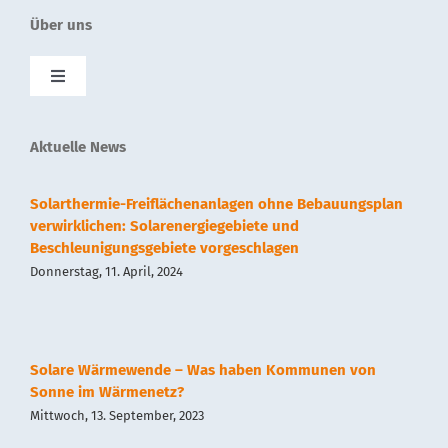
Über uns
Toggle
Navigation
SolnetPlus
Aktuelle News
Presse
Solarthermie-Freiflächenanlagen ohne Bebauungsplan
verwirklichen: Solarenergiegebiete und
Beschleunigungsgebiete vorgeschlagen
Kontakt
Donnerstag, 11. April, 2024
Impressum
Solare Wärmewende – Was haben Kommunen von
Datenschutz
Sonne im Wärmenetz?
Mittwoch, 13. September, 2023