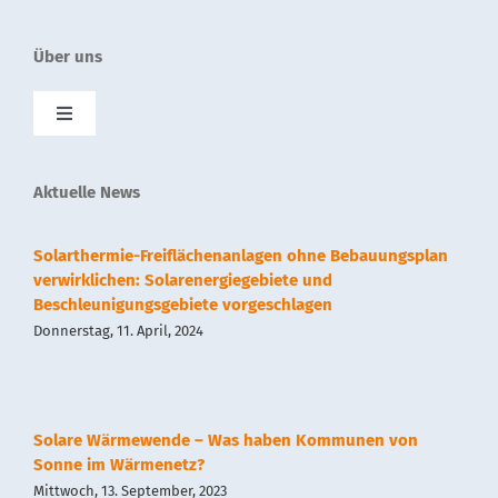
Über uns
Toggle
Navigation
SolnetPlus
Aktuelle News
Presse
Solarthermie-Freiflächenanlagen ohne Bebauungsplan
verwirklichen: Solarenergiegebiete und
Beschleunigungsgebiete vorgeschlagen
Kontakt
Donnerstag, 11. April, 2024
Impressum
Solare Wärmewende – Was haben Kommunen von
Datenschutz
Sonne im Wärmenetz?
Mittwoch, 13. September, 2023