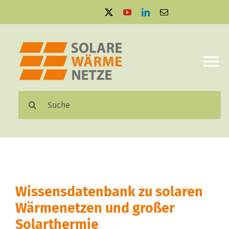
Zum
Inhalt
springen
To
Na
Suche
Solare Wärmenetze
nach:
Projektbeispiele
Aktuelles
Wissensdatenbank zu solaren
Mediathek
Wärmenetzen und großer
Solarthermie