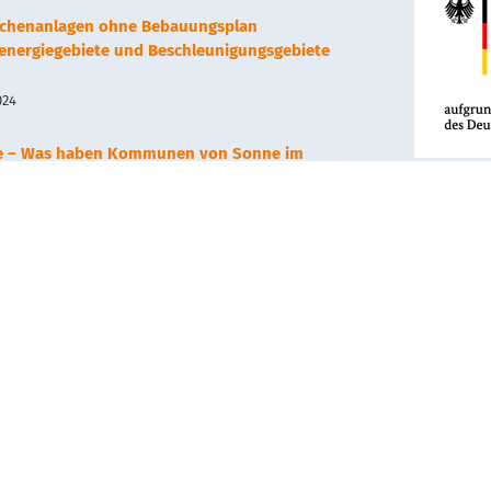
lächenanlagen ohne Bebauungsplan
renergiegebiete und Beschleunigungsgebiete
024
e – Was haben Kommunen von Sonne im
Dieses Vo
, 2023
Wirtschaf
Deutschen
gefördert.
arthermie – Neues Nahwärmenetz in Hechingen
, 2023