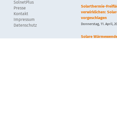
SolnetPlus
Solarthermie-Freif
Presse
verwirklichen: Sola
Kontakt
vorgeschlagen
Impressum
Donnerstag, 11. April, 2
Datenschutz
Solare Wärmewend
Wärmenetz?
Mittwoch, 13. September
Geothermie und Sol
Mittwoch, 13. September