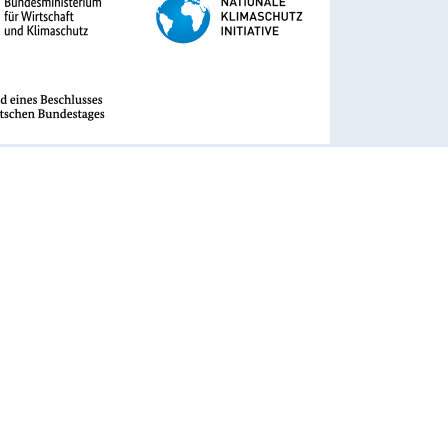
rhaben wird mit Mitteln des Bundesministeriums für
t und Klimaschutz aufgrund eines Beschlusses des
 Bundestages unter dem Förderkennzeichen 67KF0119A-D