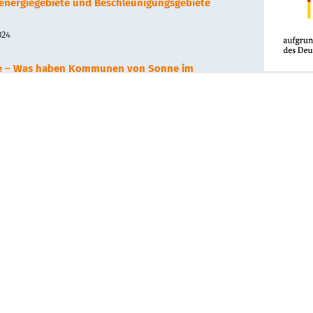
renergiegebiete und Beschleunigungsgebiete
024
e – Was haben Kommunen von Sonne im
Dieses Vo
, 2023
Wirtschaf
Deutschen
gefördert.
arthermie – Neues Nahwärmenetz in Hechingen
, 2023