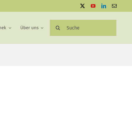
Suche
hek
Über uns
nach: