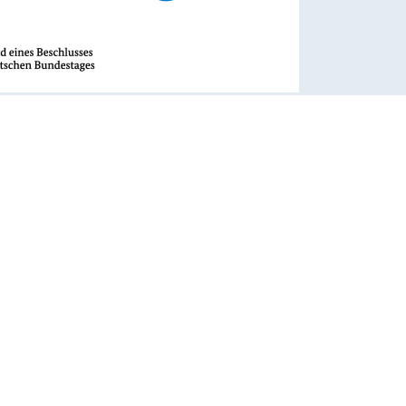
rhaben wird mit Mitteln des Bundesministeriums für
t und Klimaschutz aufgrund eines Beschlusses des
 Bundestages unter dem Förderkennzeichen 67KF0119A-D