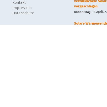
verwirklichen: Sola
Kontakt
vorgeschlagen
Impressum
Donnerstag, 11. April, 2
Datenschutz
Solare Wärmewend
Wärmenetz?
Mittwoch, 13. September
Geothermie und Sol
Mittwoch, 13. September