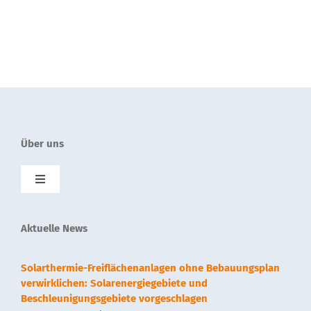
Über uns
Toggle
Navigation
SolnetPlus
Aktuelle News
Presse
Solarthermie-Freiflächenanlagen ohne Bebauungsplan
verwirklichen: Solarenergiegebiete und
Beschleunigungsgebiete vorgeschlagen
Kontakt