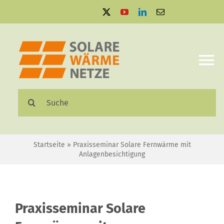
Zum
Inhalt
springen
To
Na
Suche
Solare Wärmenetze
nach:
Projektbeispiele
Startseite
»
Praxisseminar Solare Fernwärme mit
Anlagenbesichtigung
Aktuelles
Mediathek
Praxisseminar Solare