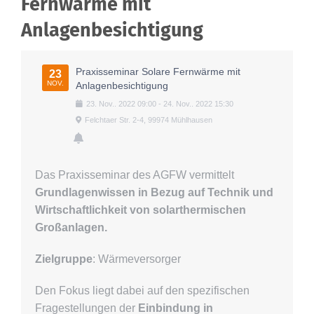
Fernwärme mit
Über uns
Anlagenbesichtigung
Praxisseminar Solare Fernwärme mit
23
NOV.
Anlagenbesichtigung
23
.
Nov.
.
2022
09:00
-
24
.
Nov.
.
2022
15:30
Felchtaer Str. 2-4, 99974 Mühlhausen
Das Praxisseminar des AGFW vermittelt
Grundlagenwissen in Bezug auf Technik und
Wirtschaftlichkeit von solarthermischen
Großanlagen.
Zielgruppe
: Wärmeversorger
Den Fokus liegt dabei auf den spezifischen
Fragestellungen der
Einbindung in