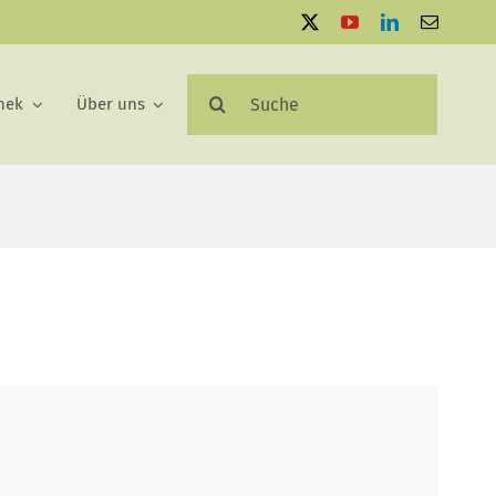
Suche
hek
Über uns
nach: