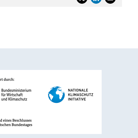
X
LinkedIn
E-
Mail