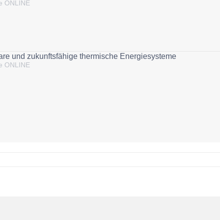
ie ONLINE
olare und zukunftsfähige thermische Energiesysteme
ie ONLINE