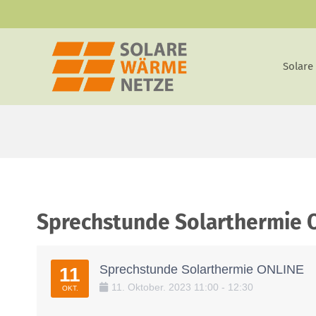
Zum
Inhalt
springen
Solare
Sprechstunde Solarthermie 
Sprechstunde Solarthermie ONLINE
11
11
.
Oktober
.
2023
11:00
-
12:30
OKT.