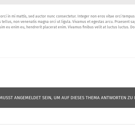
orci in mi mattis, sed auctor nunc consectetur. Integer non eros vitae orci tempus 
us tellus, non venenatis magna orci ut ligula. Vivamus et egestas arcu. Praesent sap
im eu enim eu, hendrerit placerat enim. Vivamus finibus velit at luctus luctus. Done
MUSST ANGEMELDET SEIN, UM AUF DIESES THEMA ANTWORTEN ZU