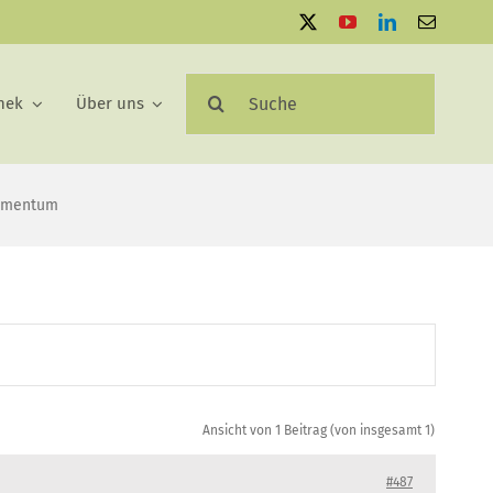
Suche
hek
Über uns
nach:
lementum
Ansicht von 1 Beitrag (von insgesamt 1)
#487