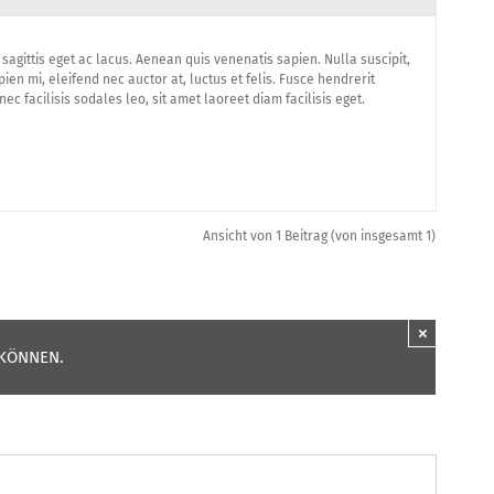
sagittis eget ac lacus. Aenean quis venenatis sapien. Nulla suscipit,
ien mi, eleifend nec auctor at, luctus et felis. Fusce hendrerit
c facilisis sodales leo, sit amet laoreet diam facilisis eget.
Ansicht von 1 Beitrag (von insgesamt 1)
×
 KÖNNEN.