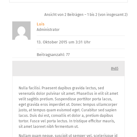
Über uns
Ansicht von 2 Beiträgen – 1 bis 2 (von insgesamt 2)
Luis
Administrator
13. Oktober 2015 um 3:31 Uhr
Beitragsanzahl: 77
#465
Nulla facilisi. Praesent dapibus gravida lectus, sed
venenatis dolor pulvinar sit amet. Phasellus in elit sit amet
velit sagittis pretium. Suspendisse porttitor porta lacus,
eget gravida eros imperdiet ut. Donec tempus ullamcorper
justo, at tempus quam euismod eget. Curabitur sed sapien
lacus. Duis dui est, convallis et dolor a, pretium dapibus
tortor. Fusce vel porta lectus. In tristique efficitur mauris,
sit amet laoreet nibh fermentum ut.
Nullam quam neque, suscipit ut semper vel, scelerisque id