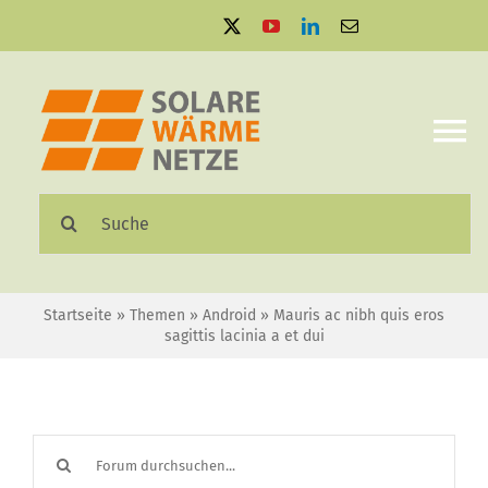
Zum
Inhalt
springen
To
Na
Suche
Solare Wärmenetze
nach:
Projektbeispiele
Startseite
»
Themen
»
Android
»
Mauris ac nibh quis eros
sagittis lacinia a et dui
Aktuelles
Mediathek