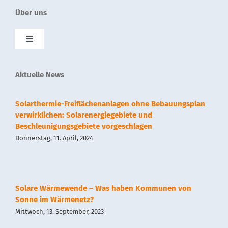
Über uns
Toggle
Navigation
SolnetPlus
Aktuelle News
Presse
Solarthermie-Freiflächenanlagen ohne Bebauungsplan
verwirklichen: Solarenergiegebiete und
Beschleunigungsgebiete vorgeschlagen
Kontakt
Donnerstag, 11. April, 2024
Impressum
Solare Wärmewende – Was haben Kommunen von
Datenschutz
Sonne im Wärmenetz?
Mittwoch, 13. September, 2023