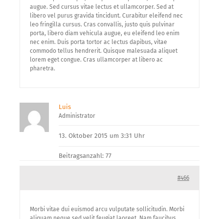
augue. Sed cursus vitae lectus et ullamcorper. Sed at
libero vel purus gravida tincidunt. Curabitur eleifend nec
leo fringilla cursus. Cras convallis, justo quis pulvinar
porta, libero diam vehicula augue, eu eleifend leo enim
nec enim. Duis porta tortor ac lectus dapibus, vitae
commodo tellus hendrerit. Quisque malesuada aliquet
lorem eget congue. Cras ullamcorper at libero ac
pharetra.
Luis
Administrator
13. Oktober 2015 um 3:31 Uhr
Beitragsanzahl: 77
#466
Morbi vitae dui euismod arcu vulputate sollicitudin. Morbi
aliquam neque sed velit feugiat laoreet. Nam faucibus