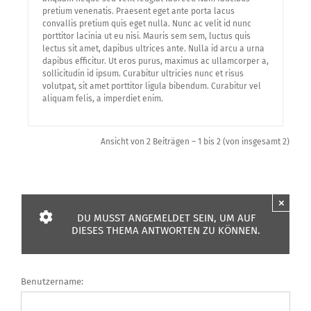
pretium venenatis. Praesent eget ante porta lacus
convallis pretium quis eget nulla. Nunc ac velit id nunc
porttitor lacinia ut eu nisi. Mauris sem sem, luctus quis
lectus sit amet, dapibus ultrices ante. Nulla id arcu a urna
dapibus efficitur. Ut eros purus, maximus ac ullamcorper a,
sollicitudin id ipsum. Curabitur ultricies nunc et risus
volutpat, sit amet porttitor ligula bibendum. Curabitur vel
aliquam felis, a imperdiet enim.
Ansicht von 2 Beiträgen – 1 bis 2 (von insgesamt 2)
×
DU MUSST ANGEMELDET SEIN, UM AUF
DIESES THEMA ANTWORTEN ZU KÖNNEN.
Benutzername: