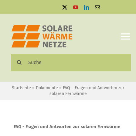
Zum
Inhalt
springen
To
Na
Suche
Solare Wärmenetze
nach:
Projektbeispiele
Startseite
»
Dokumente
»
FAQ – Fragen und Antworten zur
solaren Fernwärme
Aktuelles
Mediathek
FAQ - Fragen und Antworten zur solaren Fernwärme