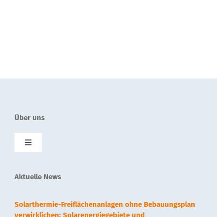
Über uns
Toggle
Navigation
SolnetPlus
Aktuelle News
Presse
Solarthermie-Freiflächenanlagen ohne Bebauungsplan
verwirklichen: Solarenergiegebiete und