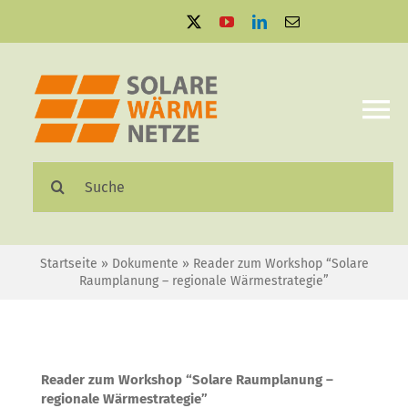
Zum
Inhalt
springen
To
Na
Suche
Solare Wärmenetze
nach:
Projektbeispiele
Startseite
»
Dokumente
»
Reader zum Workshop “Solare
Raumplanung – regionale Wärmestrategie”
Aktuelles
Mediathek
Reader zum Workshop “Solare Raumplanung –
regionale Wärmestrategie”