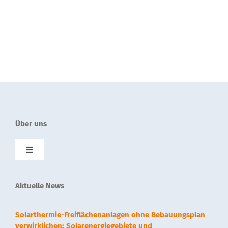
Über uns
Toggle
Navigation
SolnetPlus
Aktuelle News
Presse
Solarthermie-Freiflächenanlagen ohne Bebauungsplan
verwirklichen: Solarenergiegebiete und