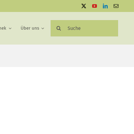
Suche
hek
Über uns
nach: