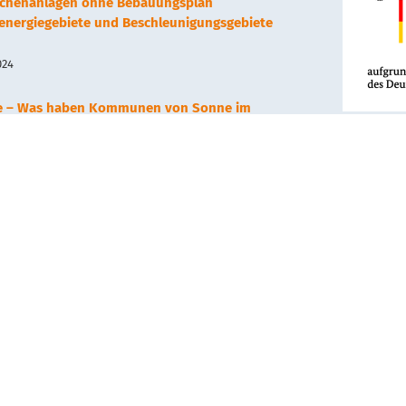
lächenanlagen ohne Bebauungsplan
renergiegebiete und Beschleunigungsgebiete
024
e – Was haben Kommunen von Sonne im
Dieses Vo
, 2023
Wirtschaf
Deutschen
gefördert.
arthermie – Neues Nahwärmenetz in Hechingen
, 2023