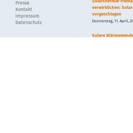
Solarthermie-Freif
Presse
verwirklichen: Sola
Kontakt
vorgeschlagen
Impressum
Donnerstag, 11. April, 2
Datenschutz
Solare Wärmewend
Wärmenetz?
Mittwoch, 13. September
Geothermie und Sol
Mittwoch, 13. September