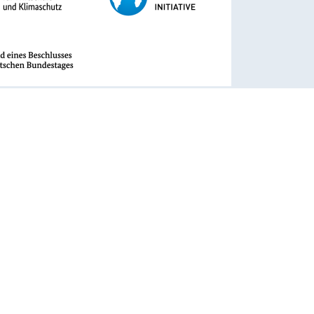
rhaben wird mit Mitteln des Bundesministeriums für
t und Klimaschutz aufgrund eines Beschlusses des
 Bundestages unter dem Förderkennzeichen 67KF0119A-D