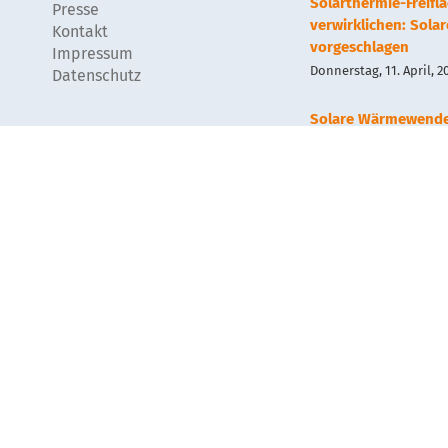
Solarthermie-Freif
Presse
verwirklichen: Sola
Kontakt
vorgeschlagen
Impressum
Donnerstag, 11. April, 2
Datenschutz
Solare Wärmewend
Wärmenetz?
Mittwoch, 13. September
Geothermie und Sol
Mittwoch, 13. September