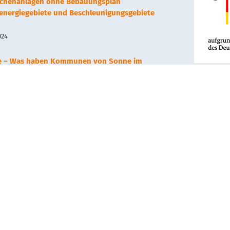
lächenanlagen ohne Bebauungsplan
renergiegebiete und Beschleunigungsgebiete
024
e – Was haben Kommunen von Sonne im
Dieses Vo
, 2023
Wirtschaf
Deutschen
gefördert.
arthermie – Neues Nahwärmenetz in Hechingen
, 2023