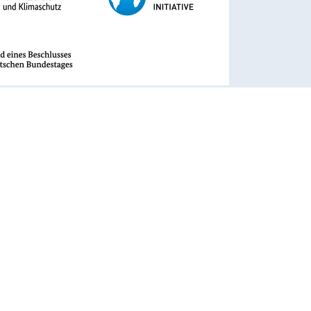
rhaben wird mit Mitteln des Bundesministeriums für
t und Klimaschutz aufgrund eines Beschlusses des
 Bundestages unter dem Förderkennzeichen 67KF0119A-D