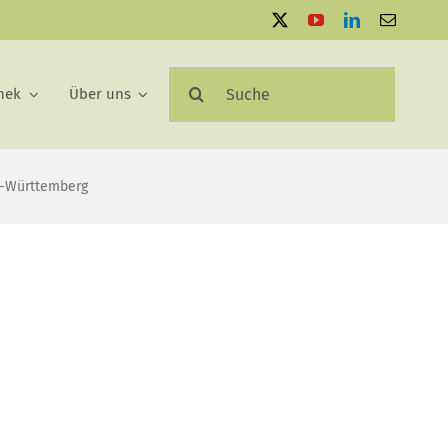
Suche
hek
Über uns
nach:
n-Württemberg