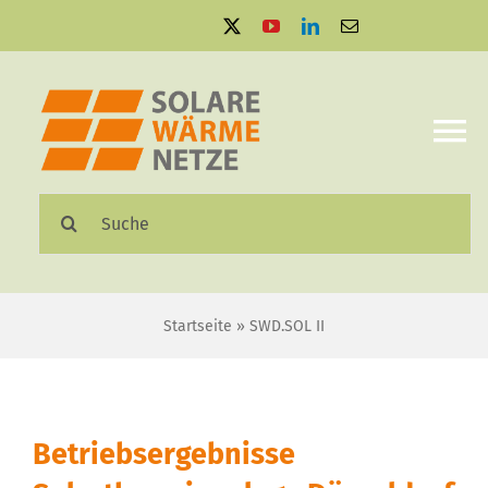
Zum
Inhalt
springen
To
Na
Suche
Solare Wärmenetze
nach:
Projektbeispiele
Startseite
»
SWD.SOL II
Aktuelles
Mediathek
Betriebsergebnisse