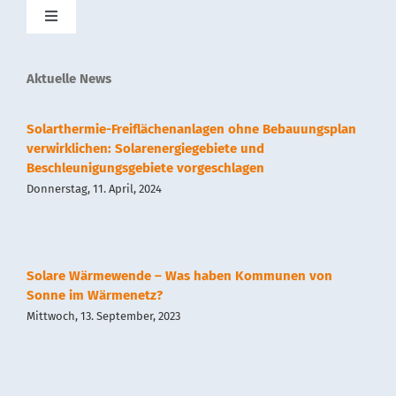
Toggle
Navigation
SolnetPlus
Aktuelle News
Presse
Solarthermie-Freiflächenanlagen ohne Bebauungsplan
verwirklichen: Solarenergiegebiete und
Beschleunigungsgebiete vorgeschlagen
Kontakt
Donnerstag, 11. April, 2024
Impressum
Solare Wärmewende – Was haben Kommunen von
Datenschutz
Sonne im Wärmenetz?
Mittwoch, 13. September, 2023