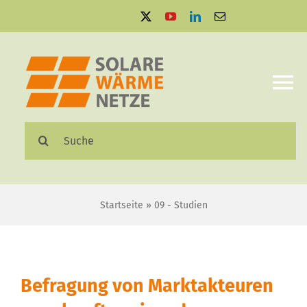
Zum
Inhalt
springen
To
Na
Suche
Solare Wärmenetze
nach:
Projektbeispiele
Startseite
»
09 - Studien
Aktuelles
Mediathek
Befragung von Marktakteuren