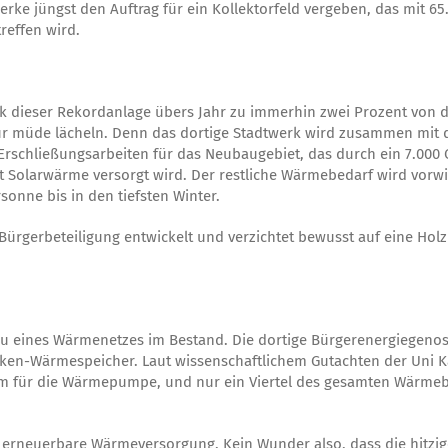
werke jüngst den Auftrag für ein Kollektorfeld vergeben, das mit 
reffen wird.
nk dieser Rekordanlage übers Jahr zu immerhin zwei Prozent von 
nur müde lächeln. Denn das dortige Stadtwerk wird zusammen mit 
Erschließungsarbeiten für das Neubaugebiet, das durch ein 7.000
 Solarwärme versorgt wird. Der restliche Wärmebedarf wird vo
onne bis in den tiefsten Winter.
Bürgerbeteiligung entwickelt und verzichtet bewusst auf eine Ho
 eines Wärmenetzes im Bestand. Die dortige Bürgerenergiegenosse
en-Wärmespeicher. Laut wissenschaftlichem Gutachten der Uni Kas
m für die Wärmepumpe, und nur ein Viertel des gesamten Wärmeb
g erneuerbare Wärmeversorgung. Kein Wunder also, dass die hitzi