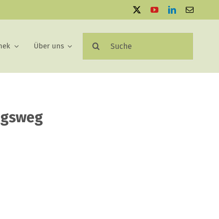
Suche
hek
Über uns
nach:
igsweg