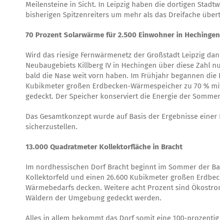
Meilensteine in Sicht. In Leipzig haben die dortigen Stadt
bisherigen Spitzenreiters um mehr als das Dreifache übert
70 Prozent Solarwärme für 2.500 Einwohner in Hechingen
Wird das riesige Fernwärmenetz der Großstadt Leipzig da
Neubaugebiets Killberg IV in Hechingen über diese Zahl 
bald die Nase weit vorn haben. Im Frühjahr begannen die 
Kubikmeter großen Erdbecken-Wärmespeicher zu 70 % mit
gedeckt. Der Speicher konserviert die Energie der Sommers
Das Gesamtkonzept wurde auf Basis der Ergebnisse einer 
sicherzustellen.
13.000 Quadratmeter Kollektorfläche in Bracht
Im nordhessischen Dorf Bracht beginnt im Sommer der Bau
Kollektorfeld und einen 26.600 Kubikmeter großen Erdbeck
Wärmebedarfs decken. Weitere acht Prozent sind Ökostro
Wäldern der Umgebung gedeckt werden.
Alles in allem bekommt das Dorf somit eine 100-prozenti