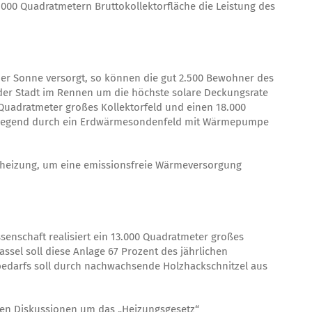
65.000 Quadratmetern Bruttokollektorfläche die Leistung des
der Sonne versorgt, so können die gut 2.500 Bewohner des
der Stadt im Rennen um die höchste solare Deckungsrate
 Quadratmeter großes Kollektorfeld und einen 18.000
rwiegend durch ein Erdwärmesondenfeld mit Wärmepumpe
lzheizung, um eine emissionsfreie Wärmeversorgung
nschaft realisiert ein 13.000 Quadratmeter großes
sel soll diese Anlage 67 Prozent des jährlichen
edarfs soll durch nachwachsende Holzhackschnitzel aus
gen Diskussionen um das „Heizungsgesetz“