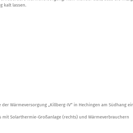
g kalt lassen.
e der Wärmeversorgung „Killberg-IV“ in Hechingen am Südhang ein
 mit Solarthermie-Großanlage (rechts) und Wärmeverbrauchern