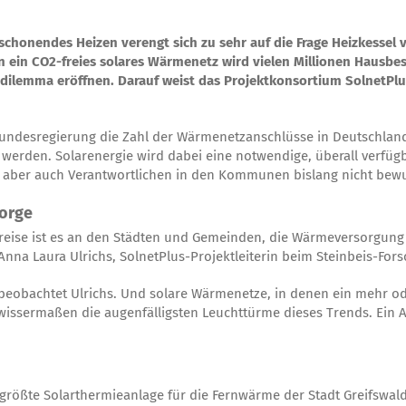
schonendes Heizen verengt sich zu sehr auf die Frage Heizkessel
n ein CO2-freies solares Wärmenetz wird vielen Millionen Hausb
lemma eröffnen. Darauf weist das Projektkonsortium SolnetPlus 
Bundesregierung die Zahl der Wärmenetzanschlüsse in Deutschlan
erden. Solarenergie wird dabei eine notwendige, überall verfügba
 aber auch Verantwortlichen in den Kommunen bislang nicht bewu
sorge
reise ist es an den Städten und Gemeinden, die Wärmeversorgung
Anna Laura Ulrichs, SolnetPlus-Projektleiterin beim Steinbeis-Forsc
obachtet Ulrichs. Und solare Wärmenetze, in denen ein mehr od
ewissermaßen die augenfälligsten Leuchttürme dieses Trends. Ein 
 größte Solarthermieanlage für die Fernwärme der Stadt Greifswal